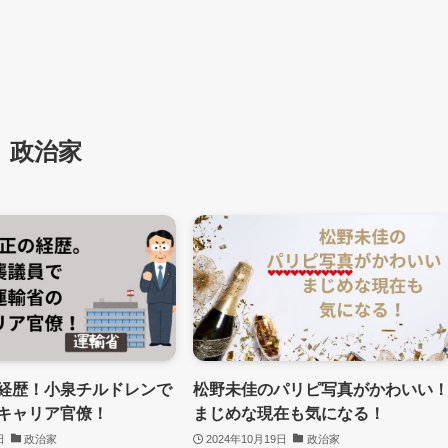
政治家
経歴！小泉チルドレンで
松野未佳のパリピ写真がかわいい
キャリア官僚！
まじめな現在も気になる！
日
政治家
2024年10月19日
政治家