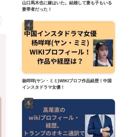
山口馬木也に嫁はいた。結婚して妻も子もいる
妻帯者だった！
杨咩咩(ヤン・ミミ)WIKIプロフ作品経歴！中国
インスタドラマ女優！