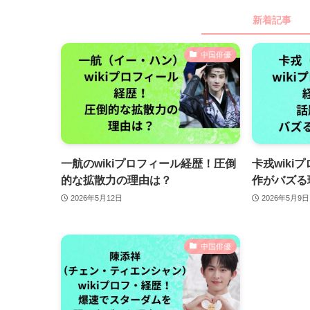
新着記事
中国俳優
一航のwikiプロフィール経歴！圧倒
卡戎wik
的な拡散力の理由は？
作がバズる
2026年5月12日
2026年5月9日
中国俳優