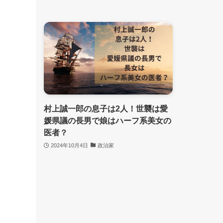
村上誠一郎の息子は2人！世襲は愛
媛県議の長男で娘はハーフ系美女の
医者？
2024年10月4日
政治家