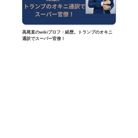
高尾直のwikiプロフ・経歴。トランプのオキニ
通訳でスーパー官僚！