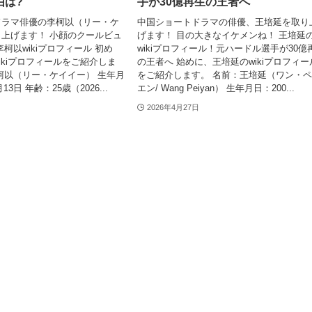
由は?
手が30億再生の王者へ
ドラマ俳優の李柯以（リー・ケ
中国ショートドラマの俳優、王培延を取り
上げます！ 小顔のクールビュ
げます！ 目の大きなイケメンね！ 王培延
柯以wikiプロフィール 初め
wikiプロフィール！元ハードル選手が30億
ikiプロフィールをご紹介しま
の王者へ 始めに、王培延のwikiプロフィー
柯以（リー・ケイイー） 生年月
をご紹介します。 名前：王培延（ワン・
13日 年齢：25歳（2026...
エン/ Wang Peiyan） 生年月日：200...
2026年4月27日