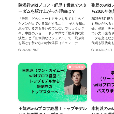
陳添祥wikiプロフ・経歴！爆速でスタ
张翅のwik
ーダムを駆け上がった理由は？
ら2026年
「最近、どのショートドラマを見てもこのイ
2026年5月
ケメンが出ている気がする…！」 そんな風に
も勢いがある
思っている方も多いのではないでしょうか？
優、张翅（チ
今、中国のショートドラマ界で「驚異的な出
つい先日発表さ
演数」と「圧倒的なビジュアル」で、飛ぶ鳥
ータを交えなが
を落とす勢いなのが陳添祥（チェン・テ...
代劇も現代劇も
2026年5月5日
2026年5月5日
中国俳優
王凯沐wikiプロフ経歴！トップモデル
李柯以のwi