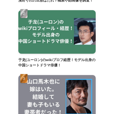
濱野りれの旦那はだれ？職業や顔画像を調査！
于龙(ユーロン)のwikiプロフ経歴！モデル出身の
中国ショートドラマ俳優！