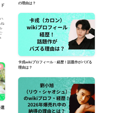
の理由は？
イド
・ハ
ちね
ル
ご
en
卡戎wikiプロフィール・経歴！話題作がバズる
優
理由は？
ル選