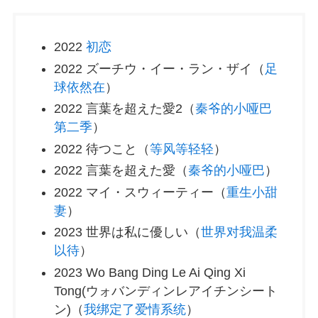
2022
初恋
2022 ズーチウ・イー・ラン・ザイ（
足
球依然在
）
2022 言葉を超えた愛2（
秦爷的小哑巴
第二季
）
2022 待つこと（
等风等轻轻
）
2022 言葉を超えた愛（
秦爷的小哑巴
）
2022 マイ・スウィーティー（
重生小甜
妻
）
2023 世界は私に優しい（
世界对我温柔
以待
）
2023 Wo Bang Ding Le Ai Qing Xi
Tong(ウォバンディンレアイチンシート
ン)（
我绑定了爱情系统
）