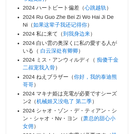
2024 ハートビート偏差（
心跳越轨
）
2024 Ru Guo Zhe Bei Zi Wo Hai Ji De
Ni（
如果这辈子我还记得你
）
2024 私に来て（
到我身边来
）
2024 白い雲の奥深くに私の愛する人が
いる（
白云深处有卿卿
）
2024 ミス・アンウィルディ（
痴傻千金
二叔宠我入骨
）
2024 ねえブラザー（
你好，我的泰迪熊
哥哥
）
2024 マキナ姫は充電が必要ですシーズ
ン2（
机械姬又没电了 第二季
）
2024 シャオ・ゾン・デ・ティアン・シ
ン・シャオ・Nv・ヨン（
萧总的甜心小
女佣
）