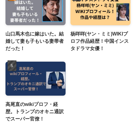
山口馬木也に嫁はいた。結
杨咩咩(ヤン・ミミ)WIKIプ
婚して妻も子もいる妻帯者
ロフ作品経歴！中国インス
だった！
タドラマ女優！
高尾直のwikiプロフ・経
歴。トランプのオキニ通訳
でスーパー官僚！