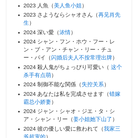
2023 人魚（
美人鱼小姐
）
2023 さようならシャオさん（
再见肖先
生
）
2024 深い愛（
浓情
）
2024 シャン・フン・ホウ・フー・レ
ン・ブ・アン・チャン・リー・チュ
ー・パイ（
闪婚后夫人不按常理出牌
）
2024 殺人鬼がちょっぴり可愛い（
这个
杀手有点萌
）
2024 制御不能な関係（
失控关系
）
2024 あなたは私を完成させます（
错嫁
霸总小娇妻
）
2024 ジャン・シャオ・ジエ・タ・シ
ア・シャン・リー（
姜小姐她下山了
）
2024 彼の優しい愛に救われて（
我家三
爷超宠的
）