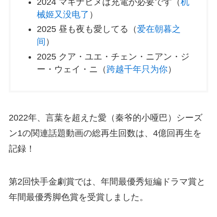
2024 マキナヒメは充電が必要です（
机
械姬又没电了
）
2025 昼も夜も愛してる（
爱在朝暮之
间
）
2025 クア・ユエ・チェン・ニアン・ジ
ー・ウェイ・ニ（
跨越千年只为你
）
2022年、言葉を超えた愛（秦爷的小哑巴）シーズ
ン1の関連話題動画の総再生回数は、4億回再生を
記録！
第2回快手金劇賞では、年間最優秀短編ドラマ賞と
年間最優秀脚色賞を受賞しました。