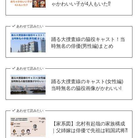
ゃかわいい子が4人もいた⁉
あわせて読みたい
踊る大捜査線の脇役キャスト！当
時無名の俳優(男性編)まとめ
あわせて読みたい
踊る大捜査線のキャスト(女性編)
当時無名の脇役画像がかわいい!
あわせて読みたい
【家系図】北村有起哉の家族構成
｜父姉嫁は俳優で先祖は戦国武将⁈