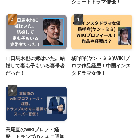
ショートドラマ俳優！
山口馬木也に嫁はいた。結
杨咩咩(ヤン・ミミ)WIKIプ
婚して妻も子もいる妻帯者
ロフ作品経歴！中国インス
だった！
タドラマ女優！
高尾直のwikiプロフ・経
歴。トランプのオキニ通訳