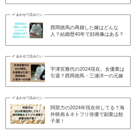
あわせて読みたい
西岡徳馬の再婚した嫁はどんな
人？結婚歴40年で顔画像はある？
あわせて読みたい
宇津宮雅代の2024現在。女優業は
引退？西岡徳馬・三浦洋一の元嫁
あわせて読みたい
阿部力の2024年現在何してる？海
外映画＆ネトフリ俳優で副業は餃
子屋！